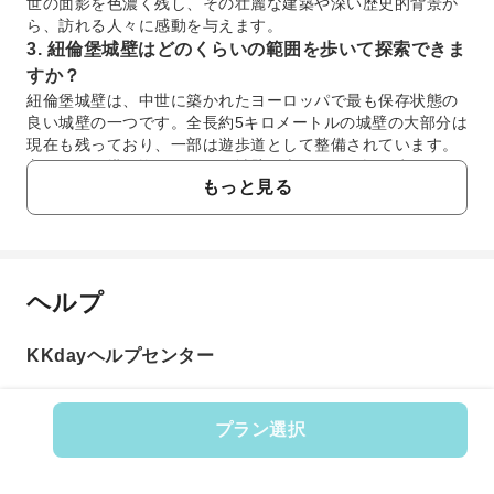
世の面影を色濃く残し、その壮麗な建築や深い歴史的背景か
ら、訪れる人々に感動を与えます。
3. 紐倫堡城壁はどのくらいの範囲を歩いて探索できま
すか？
紐倫堡城壁は、中世に築かれたヨーロッパで最も保存状態の
良い城壁の一つです。全長約5キロメートルの城壁の大部分は
現在も残っており、一部は遊歩道として整備されています。
主要な門や塔を巡りながら、城壁の上やその周辺を歩くこと
もっと見る
ができ、旧市街の美しい景色や街の歴史を異なる視点から楽
しむことができます。
4. 紐倫堡舊城區のウォーキングツアーでは、どのよう
な見どころを巡りますか？
紐倫堡舊城區のウォーキングツアーでは、市の中心部にある
ヘルプ
よくあるご質問
ハウプトマルクト広場からスタートし、美しい美しの泉、歴
史ある聖セバルドゥス教会などを巡ります。また、カイザー
ブルク城への坂道を上り、城からの壮大な眺めを堪能するこ
KKdayヘルプセンター
1. 紐倫堡舊城區の散策は初心者でも楽しめます
ともできます。専門ガイドの解説を通じて、各スポットの歴
か？
史的背景や物語を深く理解できます。
紐倫堡舊城區は、石畳の道や歴史的な建造物が立ち並ぶ
5. 紐倫堡舊城區のウォーキングツアーに最適な時期は
プラン選択
魅力的なエリアで、比較的平坦な地形が多いため、初心
いつですか？
商品番号: 612919
者の方でも十分に楽しめます。主要な見どころは徒歩圏
紐倫堡舊城區のウォーキングツアーに最適な時期は、気候が
内に集中しており、迷うことなく散策しやすい設計で
穏やかで屋外活動に適した春（4月～6月）と秋（9月～10