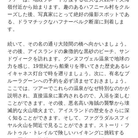
嶺付近から始まります。趣のあるハフニール村をクル
ーズした後、写真家にとって絶好の撮影スポットであ
る、ドラマチックなハフナーベルク断崖に到着しま
す。
続いて、その名の通り大陸間の橋へ向かいましょう。
その後、アイスランドの象徴的な黒砂のビーチ、サン
ドヴィークを訪れます。グンヌフヴェル温泉で地球の
力を感じ、19世紀から船乗りを導いてきた歴史あるレ
イキャネス灯台で時を遡りましょう。次に、有名なブ
ルーラグーンへの予約を必ず済ませておきましょう。
ここでは、ツアーでこれらの温泉がなぜ特別なのかが
説明され、直接温泉に案内されるので、入浴を楽しむ
ことができます。その後、悪名高い海賊の襲撃から壊
滅的な火山噴火まで、アイスランドの歴史をさらに深
く知ることができます。そして、ファグラダルスフィ
ヤル火山を間近で見ることができます。ストーリ・フ
ルトゥル・トレイルで険しいハイキングに挑戦する