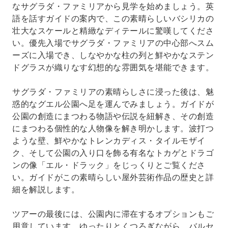
なサグラダ・ファミリアから見学を始めましょう。英
語を話すガイドの案内で、この素晴らしいバシリカの
壮大なスケールと精緻なディテールに驚嘆してくださ
い。優先入場でサグラダ・ファミリアの中心部へスム
ーズに入場でき、しなやかな柱の列と鮮やかなステン
ドグラスが織りなす幻想的な雰囲気を堪能できます。
サグラダ・ファミリアの素晴らしさに浸った後は、魅
惑的なグエル公園へ足を運んでみましょう。ガイドが
公園の創造にまつわる物語や伝説を紐解き、その創造
にまつわる個性的な人物像を解き明かします。波打つ
ような壁、鮮やかなトレンカディス・タイルモザイ
ク、そして公園の入り口を飾る有名なトカゲとドラゴ
ンの像「エル・ドラック」をじっくりとご覧くださ
い。ガイドがこの素晴らしい屋外芸術作品の歴史と詳
細を解説します。
ツアーの最後には、公園内に滞在するオプションもご
用意しています。ゆったりとくつろぎながら、バルセ