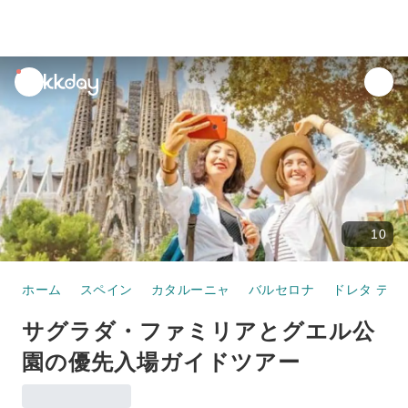
unread
notifications
10
ホーム
スペイン
カタルーニャ
バルセロナ
ドレタ デ 
サグラダ・ファミリアとグエル公
園の優先入場ガイドツアー