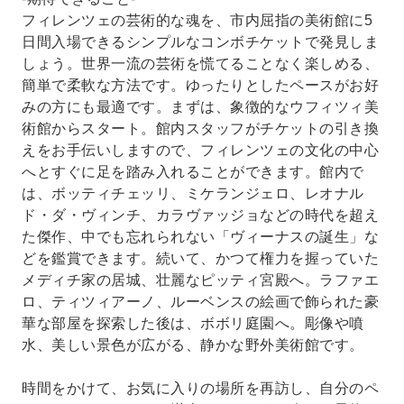
フィレンツェの芸術的な魂を、市内屈指の美術館に5
日間入場できるシンプルなコンボチケットで発見しま
しょう。世界一流の芸術を慌てることなく楽しめる、
簡単で柔軟な方法です。ゆったりとしたペースがお好
みの方にも最適です。まずは、象徴的なウフィツィ美
術館からスタート。館内スタッフがチケットの引き換
えをお手伝いしますので、フィレンツェの文化の中心
へとすぐに足を踏み入れることができます。館内で
は、ボッティチェッリ、ミケランジェロ、レオナル
ド・ダ・ヴィンチ、カラヴァッジョなどの時代を超え
た傑作、中でも忘れられない「ヴィーナスの誕生」な
どを鑑賞できます。続いて、かつて権力を握っていた
メディチ家の居城、壮麗なピッティ宮殿へ。ラファエ
ロ、ティツィアーノ、ルーベンスの絵画で飾られた豪
華な部屋を探索した後は、ボボリ庭園へ。彫像や噴
水、美しい景色が広がる、静かな野外美術館です。
時間をかけて、お気に入りの場所を再訪し、自分のペ