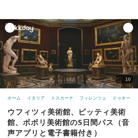
unread
notifications
10
ホーム
イタリア
トスカーナ
フィレンツェ
ドゥオーモ
ウフィツィ美術館、ピッティ美術
館、ボボリ美術館の5日間パス（音
声アプリと電子書籍付き）