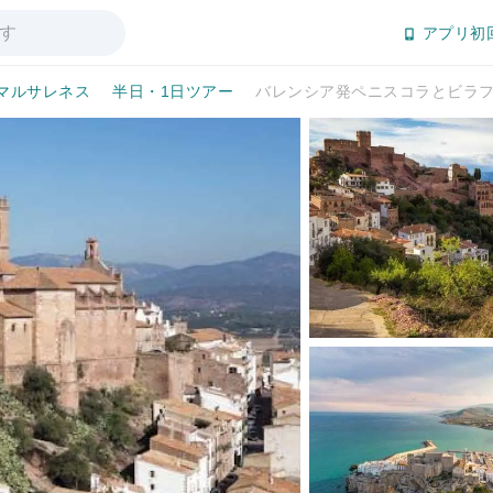
アプリ初
マルサレネス
半日・1日ツアー
バレンシア発ペニスコラとビラ