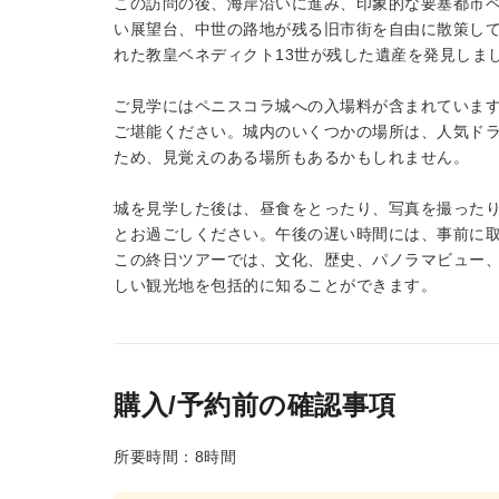
この訪問の後、海岸沿いに進み、印象的な要塞都市
い展望台、中世の路地が残る旧市街を自由に散策し
れた教皇ベネディクト13世が残した遺産を発見しま
ご見学にはペニスコラ城への入場料が含まれていま
ご堪能ください。城内のいくつかの場所は、人気ド
ため、見覚えのある場所もあるかもしれません。
城を見学した後は、昼食をとったり、写真を撮った
とお過ごしください。午後の遅い時間には、事前に
この終日ツアーでは、文化、歴史、パノラマビュー、
しい観光地を包括的に知ることができます。
購入/予約前の確認事項
所要時間：8時間