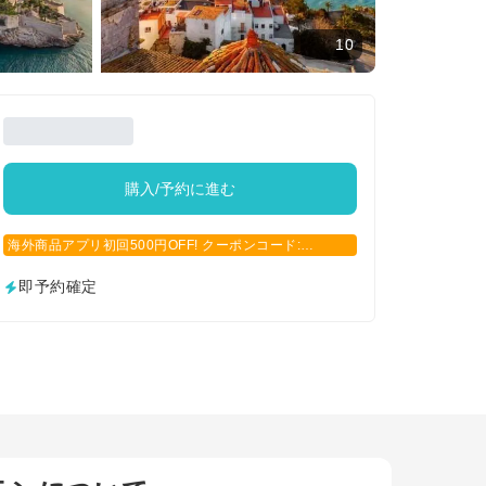
10
購入/予約に進む
海外商品アプリ初回500円OFF! クーポンコード:
APP500
即予約確定