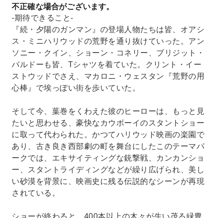
不正確な場合がございます。
-期待できること-
『続・夕陽のガンマン』の登場人物たちは皆、オアシ
ス・ミニハリウッドの荒野を通り抜けていった。アン
ソニー・クイン、ショーン・コネリー、ブリジット・
バルドーも皆、Tシャツを着ていた。クリント・イー
ストウッドでさえ、マカロニ・ウェスタン『荒野の用
心棒』で埃っぽい街を歩いていた。
そして今、葉巻をくわえた彼のヒーローは、もっと見
たいと思わせる、豪快なカウボーイのスタントショー
に取って代わられた。かつてハリウッド映画の楽園で
あり、古き良き西部劇の町を舞台にしたこのテーマパ
ークでは、エキサイティングな銃撃戦、カンカンショ
ー、スタントライディングなどが繰り広げられ、美し
い砂漠を背景に、映画史に残る伝説的なシーンが再現
されている。
ショーが終わると、400本以上の木々が生い茂る緑豊