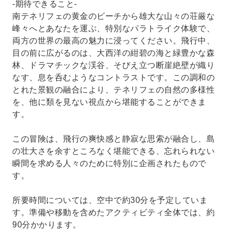
-期待できること-
南テネリフェの黄金のビーチから雄大な山々の荘厳な
峰々へとあなたを運ぶ、特別なパラトライク体験で、
両方の世界の最高の魅力に浸ってください。飛行中、
目の前に広がるのは、大西洋の紺碧の海と緑豊かな森
林、ドラマチックな渓谷、そびえ立つ断崖絶壁が織り
なす、息を呑むようなコントラストです。この調和の
とれた景観の融合により、テネリフェの自然の多様性
を、他に類を見ない視点から堪能することができま
す。
この冒険は、飛行の爽快感と静寂な思索が融合し、島
の壮大さを余すところなく堪能できる、忘れられない
瞬間を求める人々のために特別に企画されたもので
す。
所要時間については、空中で約30分を予定していま
す。準備や移動を含めたアクティビティ全体では、約
90分かかります。