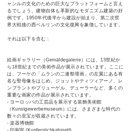
ャンルの文化のための巨大なプラットフォームと言え
るでしょう。建物自体も革新的なモダニズム建築の好
例です。1950年代後半から建設が始まり、第二次世
界大戦後の西ベルリンの文化復興を象徴しています。
それは以下を含む：
絵画ギャラリー（Gemäldegalerie）には、13世紀か
ら18世紀までの美術作品が展示されています。ここに
は、フーケの「ムランの二連祭壇画」の左翼にある有
名な聖母像をはじめ、ジョットやティツィアーノ、レ
ンブラントやブリューゲル、デューラーなど、多くの
重要な画家の作品が展示されています。
- ヨーロッパの工芸品を展示する装飾美術館
（Kunstgewerbemuseum）には、さまざまな時代の
数々の至宝が収蔵されています。
- 楽器博物館
- 印刷室 (Kupferstichkabinett)