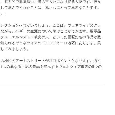
は、魅力的で興味深い小説の主人公になり得る人物です。彼女
として選んでくれたことは、私たちにとって幸運なことです。
す。」
コレクションへ向かいましょう。ここは、ヴェネツィアのグラ
りながら、ペギーの生涯について学ぶことができます。展示品
ックス・エルンスト（彼女の夫）といった巨匠たちの作品が数
で知られるヴェネツィアのドルソドゥーロ地区にあります。美
策してみましょう。
この地区のアートストリートが注目ポイントとなります。ガイ
8つの異なる世紀の作品を展示するヴェネツィア市内の8つの