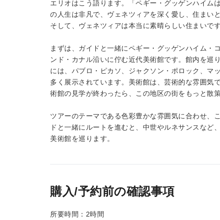
エリオはこう語ります。「ペギー・グッゲンハイム
の人生は非凡で、ヴェネツィアを深く愛し、住まい
そして、ヴェネツィアは本当に素晴らしい住まいで
まずは、ガイドと一緒にペギー・グッゲンハイム・
ンド・カナル沿いに佇む近代美術館です。館内を巡
には、パブロ・ピカソ、ジャクソン・ポロック、マ
多く展示されています。美術館は、芸術的な雰囲気
術館の見学が終わったら、この地区の街をもっと散
ツアーのテーマである色彩豊かな雰囲気に合わせ、
ドと一緒にルートを進むと、中世やルネサンスなど、
美術館を巡ります。
購入/予約前の確認事項
所要時間：2時間