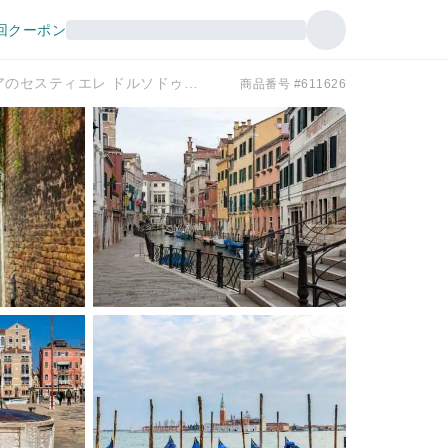
回クーポン
ペギー グッゲンハイム ギャラリーとヴェネツィアのセスティエレ ドルソドゥーロ ツアー
商品番号 #611626