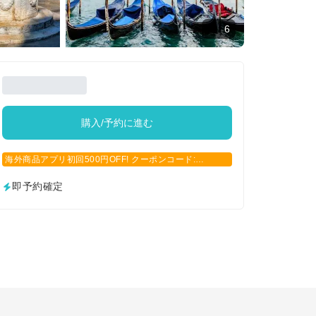
6
購入/予約に進む
海外商品アプリ初回500円OFF! クーポンコード:
APP500
即予約確定