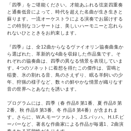
「四季」をご堪能ください。才能あふれる弦楽四重奏
と通奏低音によって、時代を超えた名曲が生き生きと
蘇ります。一流オーケストラによる演奏でお届けする
この特別なコンサートは、美しいハーモニーと忘れら
れないひとときをお約束します。
『四季』は、全12曲からなるヴァイオリン協奏曲集か
ら選ばれた、革新的な4曲を収録した作品集です。そ
れぞれの協奏曲は、四季の異なる情景を表現していま
す。4つのソネットに着想を得たこの傑作は、雷鳴と
稲妻、氷の割れる音、鳥のさえずり、眠る羊飼いの少
年、狩猟の様子など、数々の鮮やかな情景が織りなす
音の世界へとあなたを誘います。
プログラムには、四季（春 作品8 第1番、夏 作品8 第
2番、秋 作品8 第3番、冬 作品8 第4番）が含まれま
す。さらに、W.A.モーツァルト、J.S.バッハ、H.I.F.ビ
ーバーなど、著名な作曲家による作品が毎週1、2曲演