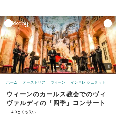
unread
notifications
6
ホーム
オーストリア
ウィーン
インネレ シュタット
周
ウィーンのカールス教会でのヴィ
ヴァルディの「四季」コンサート
4.0
とても良い