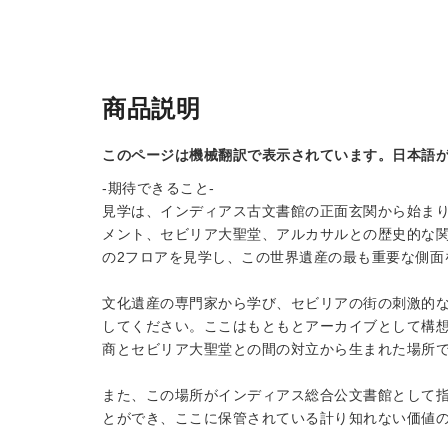
商品説明
このページは機械翻訳で表示されています。日本語
-期待できること-
見学は、インディアス古文書館の正面玄関から始ま
メント、セビリア大聖堂、アルカサルとの歴史的な
の2フロアを見学し、この世界遺産の最も重要な側面
文化遺産の専門家から学び、セビリアの街の刺激的
してください。ここはもともとアーカイブとして構想
商とセビリア大聖堂との間の対立から生まれた場所
また、この場所がインディアス総合公文書館として
とができ、ここに保管されている計り知れない価値