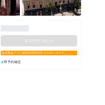
5
購入/予約に進む
海外商品アプリ初回500円OFF! クーポンコード:
APP500
即予約確定