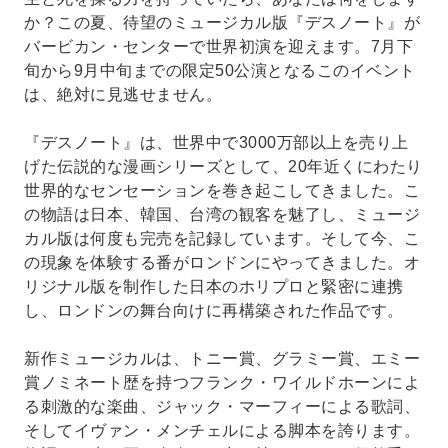
か？この夏、待望のミュージカル版『デスノート』が
バービカン・センターで世界初演を迎えます。7月下
旬から9月中旬までの限定50公演となるこのイベント
は、絶対に見逃せません。
『デスノート』は、世界中で3000万部以上を売り上
げた伝説的な漫画シリーズとして、20年近くにわたり
世界的なセンセーションを巻き起こしてきました。こ
の物語は日本、韓国、台湾の観客を魅了し、ミュージ
カル版は何度も完売を記録しています。そして今、こ
の現象を体験する番がロンドンにやってきました。オ
リジナル版を制作した日本のホリプロと緊密に連携
し、ロンドンの舞台向けに再構築された作品です。
新作ミュージカルは、トニー賞、グラミー賞、エミー
賞ノミネート歴を持つフランク・ワイルドホーンによ
る刺激的な楽曲、ジャック・マーフィーによる歌詞、
そしてイヴァン・メンチェルによる脚本を誇ります。