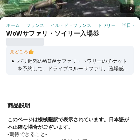
8
ホーム
フランス
イル・ド・フランス
トワリー
半日・1
WoWサファリ・ソイリー入場券
見どころ
パリ近郊のWOWサファリ・トワリーのチケット
を予約して、ドライブスルーサファリ、臨場感あ
ふれる動物園トレイル、家族向けアドベンチャー
が楽しめる150ヘクタールの野生動物公園を探検
しましょう。
商品説明
このページは機械翻訳で表示されています。日本語が
不正確な場合がございます。
-期待できること-