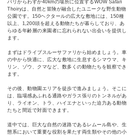
パリからわずか40kmの場所に位置するWOW Safari
Thoiryは、自然と冒険が融合したユニークな野生動物
公園です。150ヘクタールの広大な敷地には、150種
以上、1,200頭を超える動物たちが暮らしており、あ
らゆる年齢層の来園者に忘れられない出会いを提供し
ます。
まずはドライブスルーサファリから始めましょう。車
の中から快適に、広大な敷地に生息するシマウマ、キ
リン、ゾウ、クマなど、数多くの動物たちを観察でき
ます。
その後、動物園エリアを徒歩で進みましょう。そこに
は、臨場感あふれる通路やガラス張りのトンネルがあ
り、ライオン、トラ、ハイエナといった迫力ある動物
たちと間近で対面できます。
道中では、巨大な自然の迷路であるレムール島や、生
態系において重要な役割を果たす両生類やその他の小