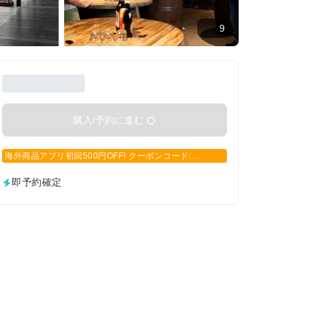
9
購入/予約に進む
海外商品アプリ初回500円OFF! クーポンコード:
APP500
即予約確定