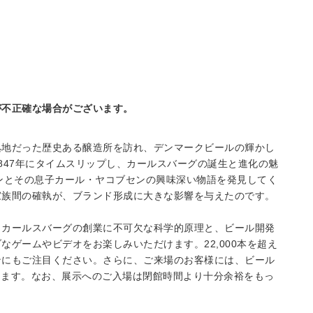
が不正確な場合がございます。
拠地だった歴史ある醸造所を訪れ、デンマークビールの輝かし
847年にタイムスリップし、カールスバーグの誕生と進化の魅
ンとその息子カール・ヤコブセンの興味深い物語を発見してく
家族間の確執が、ブランド形成に大きな影響を与えたのです。
、カールスバーグの創業に不可欠な科学的原理と、ビール開発
ゲームやビデオをお楽しみいただけます。22,000本を超え
ンにもご注目ください。さらに、ご来場のお客様には、ビール
たします。なお、展示へのご入場は閉館時間より十分余裕をもっ