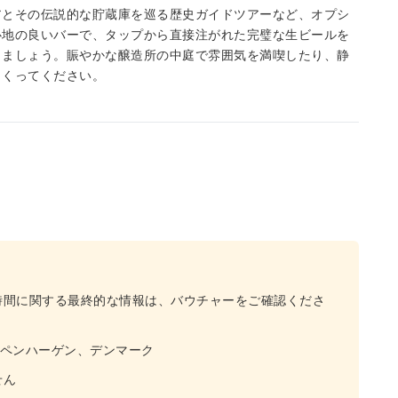
アとその伝説的な貯蔵庫を巡る歴史ガイドツアーなど、オプシ
心地の良いバーで、タップから直接注がれた完璧な生ビールを
しましょう。賑やかな醸造所の中庭で雰囲気を満喫したり、静
くくってください。
時間に関する最終的な情報は、バウチャーをご確認くださ
 11、コペンハーゲン、デンマーク
せん