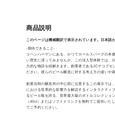
商品説明
このページは機械翻訳で表示されています。日本語
-期待できること-
コペンハーゲンにある、かつてカールスバーグの本
い歴史に浸ってみませんか。この没入型体験では、1
力的な物語を紐解きます。創業者であるJCヤコブセ
ださい。彼らのビール醸造に対する考え方の違いや
創業当時の醸造所の中心部に位置するこの展示では
における世界的な影響力を解説するインタラクティブな
るビール瓶を誇る、世界最大級のボトルコレクショ
（40cl）またはソフトドリンクを無料でご提供い
てご予約ください。