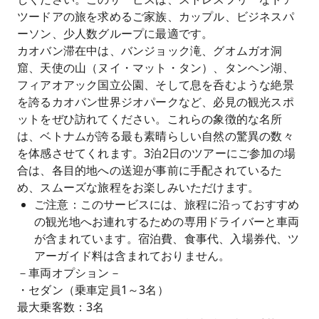
ツードアの旅を求めるご家族、カップル、ビジネスパ
ーソン、少人数グループに最適です。
カオバン滞在中は、バンジョック滝、グオムガオ洞
窟、天使の山（ヌイ・マット・タン）、タンヘン湖、
フィアオアック国立公園、そして息を呑むような絶景
を誇るカオバン世界ジオパークなど、必見の観光スポ
ットをぜひ訪れてください。これらの象徴的な名所
は、ベトナムが誇る最も素晴らしい自然の驚異の数々
を体感させてくれます。3泊2日のツアーにご参加の場
合は、各目的地への送迎が事前に手配されているた
め、スムーズな旅程をお楽しみいただけます。
ご注意：このサービスには、旅程に沿っておすすめ
の観光地へお連れするための専用ドライバーと車両
が含まれています。宿泊費、食事代、入場券代、ツ
アーガイド料は含まれておりません。
－車両オプション－
・セダン（乗車定員1～3名）
最大乗客数：3名