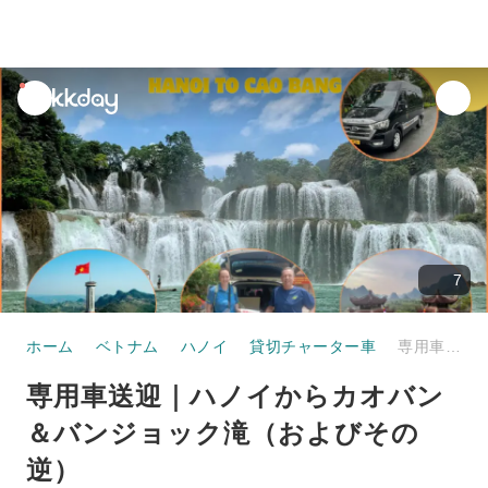
unread
notifications
7
ホーム
ベトナム
ハノイ
貸切チャーター車
専用車送迎｜ハノイからカオバン＆バンジョック滝（およびその逆）
専用車送迎｜ハノイからカオバン
＆バンジョック滝（およびその
逆）