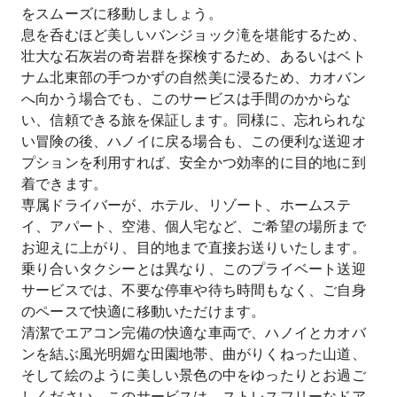
をスムーズに移動しましょう。
息を呑むほど美しいバンジョック滝を堪能するため、
壮大な石灰岩の奇岩群を探検するため、あるいはベト
ナム北東部の手つかずの自然美に浸るため、カオバン
へ向かう場合でも、このサービスは手間のかからな
い、信頼できる旅を保証します。同様に、忘れられな
い冒険の後、ハノイに戻る場合も、この便利な送迎オ
プションを利用すれば、安全かつ効率的に目的地に到
着できます。
専属ドライバーが、ホテル、リゾート、ホームステ
イ、アパート、空港、個人宅など、ご希望の場所まで
お迎えに上がり、目的地まで直接お送りいたします。
乗り合いタクシーとは異なり、このプライベート送迎
サービスでは、不要な停車や待ち時間もなく、ご自身
のペースで快適に移動いただけます。
清潔でエアコン完備の快適な車両で、ハノイとカオバ
ンを結ぶ風光明媚な田園地帯、曲がりくねった山道、
そして絵のように美しい景色の中をゆったりとお過ご
しください。このサービスは、ストレスフリーなドア