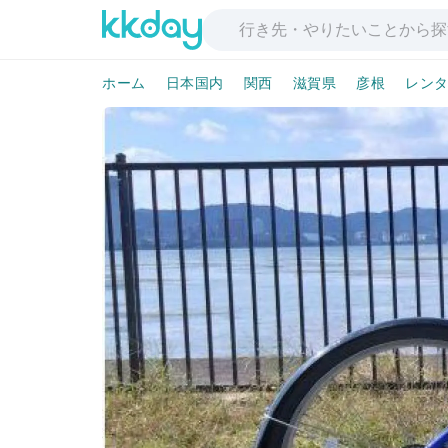
ホーム
日本国内
関西
滋賀県
彦根
レン