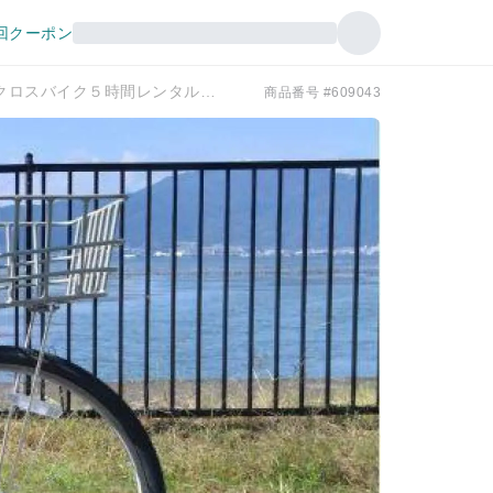
回クーポン
【滋賀・稲枝駅】彦根エリアを楽しくサイクリング！ クロスバイク５時間レンタルプラン（ビワコツーリズムベース彦根稲枝店）
商品番号 #609043