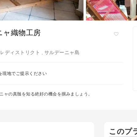
ニャ織物工房
ル ディストリクト
サルデーニャ島
,
を現地でご提示ください
ニャの真髄を知る絶好の機会を掴みましょう。
このプ