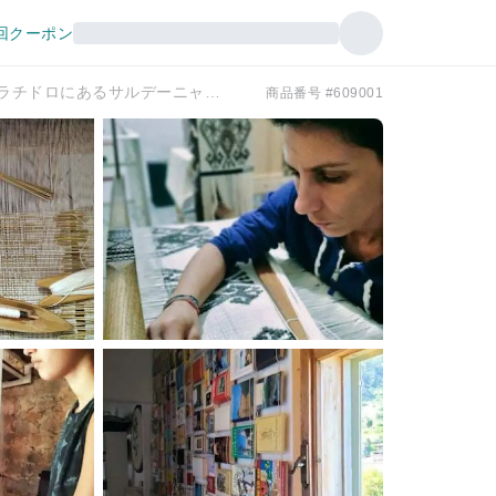
回クーポン
ヴィラチドロにあるサルデーニャ織物工房
商品番号 #609001