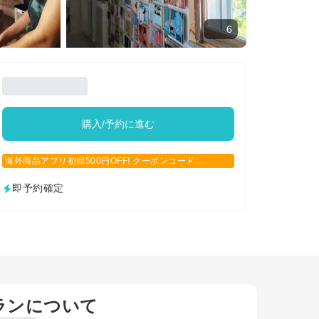
6
購入/予約に進む
海外商品アプリ初回500円OFF! クーポンコード:
APP500
即予約確定
ランについて