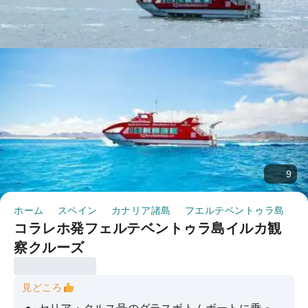
9
ホーム
スペイン
カナリア諸島
フエルテベントゥラ島
半
コラレホ発フェルテベントゥラ島イルカ観
察クルーズ
見どころ