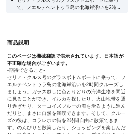
セリア・クルス号のグラスボトムボートに乗っ
て、フエルテベントゥラ島の北海岸沿いを2時間
クルーズしましょう。ガラス越しに色とりどりの
海洋生物を間近に見ることができ、イルカを探し
たり、火山地帯を通り過ぎたり、ターコイズブル
ーの海を滑るように進んだりと、まさに自然を満
商品説明
喫できます。そして、クルーズの後は、コラレホ
の街を2時間自由に散策できます。のんびりと散
このページは機械翻訳で表示されています。日本語が
策したり、ショッピングを楽しんだり、軽食をと
不正確な場合がございます。
ったりしてから、クルーズに戻りましょう。
-期待できること-
セリア・クルス号のグラスボトムボートに乗って、フ
エルテベントゥラ島の北海岸沿いを2時間クルーズし
ましょう。ガラス越しに色とりどりの海洋生物を間近
に見ることができ、イルカを探したり、火山地帯を通
り過ぎたり、ターコイズブルーの海を滑るように進ん
だりと、まさに自然を満喫できます。そして、クルー
ズの後は、コラレホの街を2時間自由に散策できま
す。のんびりと散策したり、ショッピングを楽しんだ