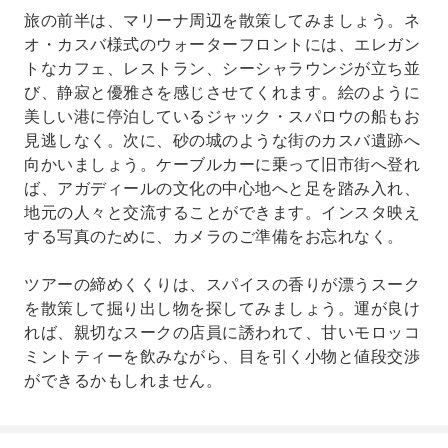
旅の前半は、マリーナ周辺を散策してみましょう。ネ
オ・カスバ様式のウォーターフロントには、エレガン
トなカフェ、レストラン、シーシャラウンジが立ち並
び、静寂と優雅さを感じさせてくれます。絵のように
美しい港に停泊しているジャック・スパロウの船もお
見逃しなく。次に、砂の城のような街のカスバ遺跡へ
向かいましょう。ケーブルカーに乗って旧市街へ登れ
ば、アガディールの文化の中心地へと足を踏み入れ、
地元の人々と交流することができます。インスタ映え
する写真のために、カメラのご準備をお忘れなく。
ツアーの締めくくりは、スパイスの香りが漂うスーク
を散策して掘り出し物を探してみましょう。運が良け
れば、親切なスークの店員に誘われて、甘いモロッコ
ミントティーを飲みながら、目を引く小物と値段交渉
ができるかもしれません。