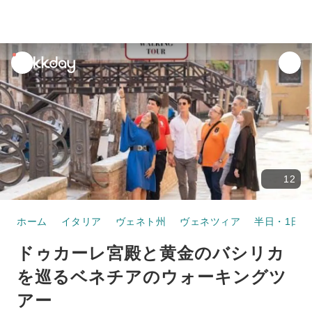
unread
notifications
12
ホーム
イタリア
ヴェネト州
ヴェネツィア
半日・1日ツ
ドゥカーレ宮殿と黄金のバシリカ
を巡るベネチアのウォーキングツ
アー