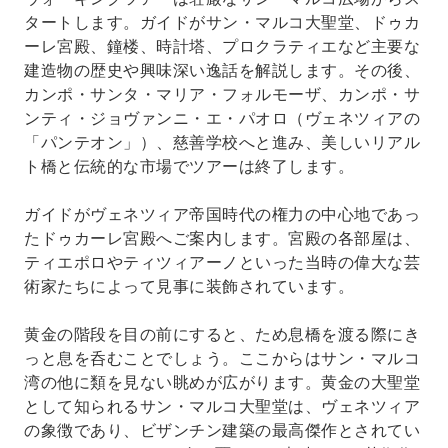
タートします。ガイドがサン・マルコ大聖堂、ドゥカ
ーレ宮殿、鐘楼、時計塔、プロクラティエなど主要な
建造物の歴史や興味深い逸話を解説します。その後、
カンポ・サンタ・マリア・フォルモーザ、カンポ・サ
ンティ・ジョヴァンニ・エ・パオロ（ヴェネツィアの
「パンテオン」）、慈善学校へと進み、美しいリアル
ト橋と伝統的な市場でツアーは終了します。
ガイドがヴェネツィア帝国時代の権力の中心地であっ
たドゥカーレ宮殿へご案内します。宮殿の各部屋は、
ティエポロやティツィアーノといった当時の偉大な芸
術家たちによって見事に装飾されています。
黄金の階段を目の前にすると、ため息橋を渡る際にき
っと息を呑むことでしょう。ここからはサン・マルコ
湾の他に類を見ない眺めが広がります。黄金の大聖堂
として知られるサン・マルコ大聖堂は、ヴェネツィア
の象徴であり、ビザンチン建築の最高傑作とされてい