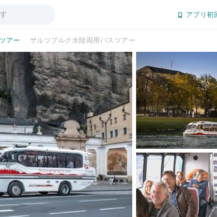
アプリ初
日ツアー
ザルツブルク水陸両用バスツアー