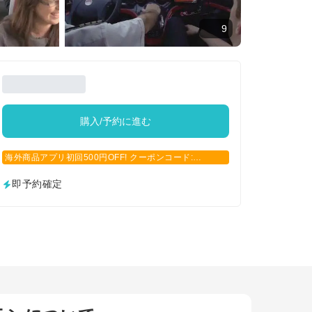
9
購入/予約に進む
海外商品アプリ初回500円OFF! クーポンコード:
APP500
即予約確定