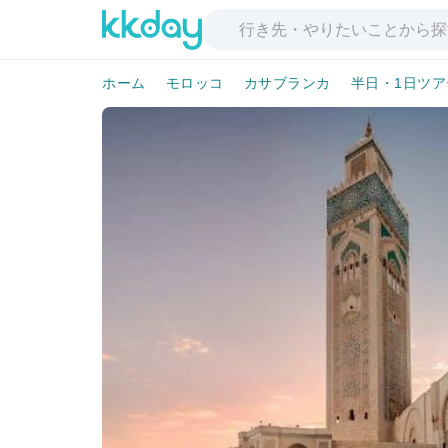
ホーム
モロッコ
カサブランカ
半日・1日ツア