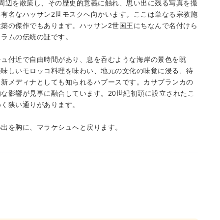
周辺を散策し、その歴史的意義に触れ、思い出に残る写真を撮
有名なハッサン2世モスクへ向かいます。ここは単なる宗教施
築の傑作でもあります。ハッサン2世国王にちなんで名付けら
スラムの伝統の証です。
シュ付近で自由時間があり、息を呑むような海岸の景色を眺
美味しいモロッコ料理を味わい、地元の文化の味覚に浸る、待
、新メディナとしても知られるハブースです。カサブランカの
な影響が見事に融合しています。20世紀初頭に設立されたこ
めく狭い通りがあります。
い出を胸に、マラケシュへと戻ります。