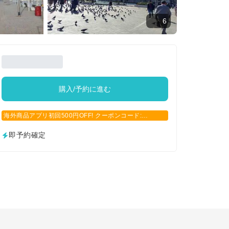
6
購入/予約に進む
海外商品アプリ初回500円OFF! クーポンコード:
APP500
即予約確定