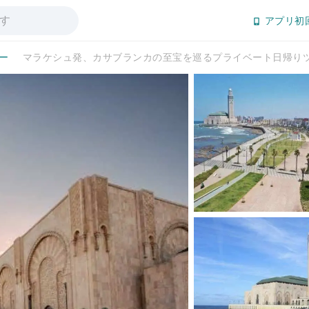
アプリ初
ー
マラケシュ発、カサブランカの至宝を巡るプライベート日帰り