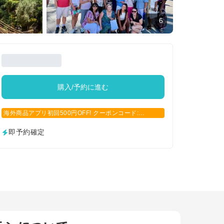
6
購入/予約に進む
海外商品アプリ初回500円OFF! クーポンコード:
APP500
即予約確定