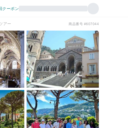
回クーポン
ツアー
商品番号 #607044