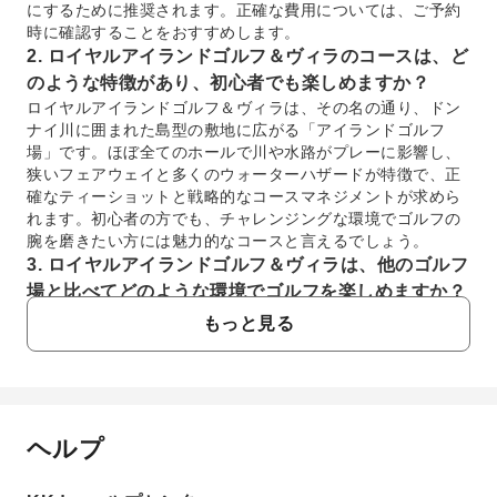
にするために推奨されます。正確な費用については、ご予約
時に確認することをおすすめします。
2. ロイヤルアイランドゴルフ＆ヴィラのコースは、ど
のような特徴があり、初心者でも楽しめますか？
ロイヤルアイランドゴルフ＆ヴィラは、その名の通り、ドン
ナイ川に囲まれた島型の敷地に広がる「アイランドゴルフ
場」です。ほぼ全てのホールで川や水路がプレーに影響し、
狭いフェアウェイと多くのウォーターハザードが特徴で、正
確なティーショットと戦略的なコースマネジメントが求めら
れます。初心者の方でも、チャレンジングな環境でゴルフの
腕を磨きたい方には魅力的なコースと言えるでしょう。
3. ロイヤルアイランドゴルフ＆ヴィラは、他のゴルフ
場と比べてどのような環境でゴルフを楽しめますか？
ロイヤルアイランドゴルフ＆ヴィラは、ドンナイ川に囲まれ
もっと見る
た独立した立地が特徴です。豊かな樹木と川辺の景観が織り
なす自然親和的な環境で、市街地の喧騒から離れた静かな雰
囲気の中でゴルフを楽しめます。産業団地からも離れている
ため、他のゴルフ場と比較して、より穏やかで閑静な雰囲気
で集中してプレイできる点が大きな魅力です。
ヘルプ
よくあるご質問
4. ホーチミン地域の他の一般的なゴルフ場と比較し
て、ロイヤルアイランドゴルフ＆ヴィラのラウンド料