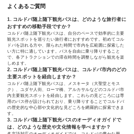
よくあるご質問
1. コルドバ随上随下観光バスは、どのような旅行者に
おすすめの移動手段ですか？
コルドバ随上随下観光バスは、自分のペースで効率的に主要
観光スポットを巡りたい旅行者におすすめです。初めてコル
ドバを訪れる方や、限られた時間で市内を広範囲に探索した
い方に特に適しています。バスを自由に乗り降りすること
で、各アトラクションでの滞在時間を調整しながら観光を楽
しめます。
2. コルドバ随上随下観光バスは、コルドバ市内のどの
主要スポットを経由しますか？
コルドバ随上随下観光バスは、メスキータ（大聖堂とモス
ク）、ユダヤ人街、ローマ橋、アルカサルなどのコルドバ市
内主要観光スポットを経由します。これらの見どころには専
用のバス停が設けられており、乗り降りすることでコルドバ
の歴史的な中心部や文化的な見どころを網羅的に探索できま
す。
3. コルドバ随上随下観光バスのオーディオガイドで
は、どのような歴史や文化情報を学べますか？
多言語対応のオーディオガイドでは、コルドバの豊かな歴