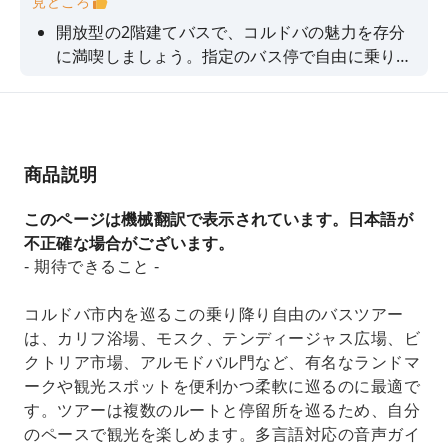
見どころ
開放型の2階建てバスで、コルドバの魅力を存分
に満喫しましょう。指定のバス停で自由に乗り降
りできるので、主要観光スポットを自分のペース
で巡ることができます。多言語対応の音声ガイド
で、街の歴史についても詳しく学ぶことができま
す。
商品説明
このページは機械翻訳で表示されています。日本語が
不正確な場合がございます。
- 期待できること -
コルドバ市内を巡るこの乗り降り自由のバスツアー
は、カリフ浴場、モスク、テンディージャス広場、ビ
クトリア市場、アルモドバル門など、有名なランドマ
ークや観光スポットを便利かつ柔軟に巡るのに最適で
す。ツアーは複数のルートと停留所を巡るため、自分
のペースで観光を楽しめます。多言語対応の音声ガイ