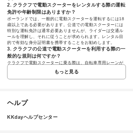
2. クラクフで電動スクーターをレンタルする際の運転
免許や年齢制限はありますか？
ポーランドでは、一般的に電動スクーターを運転するには18
歳以上である必要があります。公道での電動スクーターには
特別な運転免許は通常必要ありませんが、ライダーは交通ル
ールを理解し、それに従うことが求められます。レンタル目
的で有効な身分証明書を携帯することをお勧めします。
3. クラクフの公道で電動スクーターを利用する際の一
般的な規則は何ですか？
クラクフで電動スクーターに乗る際は、自転車専用レーンが
利用可能であれば、そちらを利用するようにしてください。
もっと見る
利用できない場合は、制限速度が時速30km以下の道路を走行
できます。歩道での走行は、自転車専用レーンがなく、かつ
道路の制限速度が時速30kmを超えるなどの特別な条件が満た
されない限り、通常は禁止されています。常に安全な速度を
維持し、歩行者に道を譲ってください。
ヘルプ
よくあるご質問
4. 120分間の電動スクーターレンタルで、クラクフの
どの象徴的なランドマークを巡れますか？
KKdayヘルプセンター
120分間の電動スクーターレンタルを利用すれば、クラクフ
1. クラクフでの観光に電動スクーターのレンタル
のいくつかの象徴的なランドマークを効率的に訪れることが
は便利ですか？
できます。歴史的な王の道（ロイヤル・ルート）沿いを走