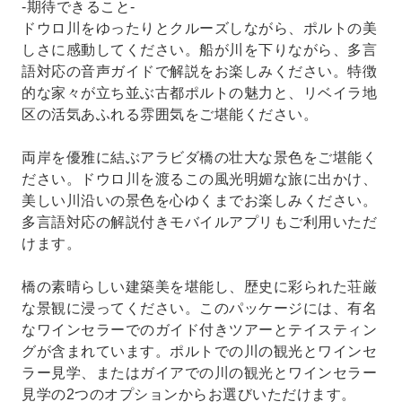
-期待できること-
ドウロ川をゆったりとクルーズしながら、ポルトの美
しさに感動してください。船が川を下りながら、多言
語対応の音声ガイドで解説をお楽しみください。特徴
的な家々が立ち並ぶ古都ポルトの魅力と、リベイラ地
区の活気あふれる雰囲気をご堪能ください。
両岸を優雅に結ぶアラビダ橋の壮大な景色をご堪能く
ださい。ドウロ川を渡るこの風光明媚な旅に出かけ、
美しい川沿いの景色を心ゆくまでお楽しみください。
多言語対応の解説付きモバイルアプリもご利用いただ
けます。
橋の素晴らしい建築美を堪能し、歴史に彩られた荘厳
な景観に浸ってください。このパッケージには、有名
なワインセラーでのガイド付きツアーとテイスティン
グが含まれています。ポルトでの川の観光とワインセ
ラー見学、またはガイアでの川の観光とワインセラー
見学の2つのオプションからお選びいただけます。