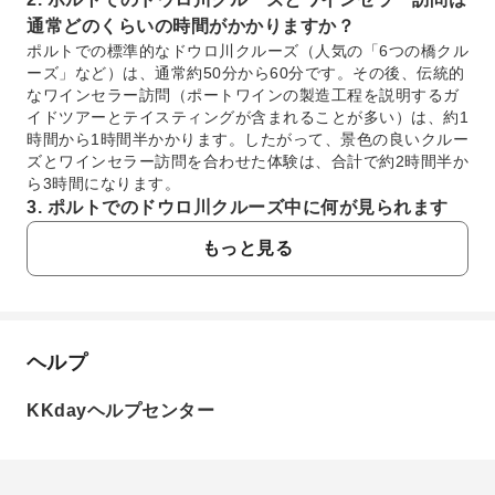
通常どのくらいの時間がかかりますか？
ポルトでの標準的なドウロ川クルーズ（人気の「6つの橋クル
ーズ」など）は、通常約50分から60分です。その後、伝統的
なワインセラー訪問（ポートワインの製造工程を説明するガ
イドツアーとテイスティングが含まれることが多い）は、約1
時間から1時間半かかります。したがって、景色の良いクルー
ズとワインセラー訪問を合わせた体験は、合計で約2時間半か
ら3時間になります。
3. ポルトでのドウロ川クルーズ中に何が見られます
か？
もっと見る
ポルトでの景色の良いドウロ川クルーズでは、片岸には歴史
的なリベイラ地区、もう片岸にはカラフルな建物と賑やかな
ウォーターフロントで有名なヴィラ・ノヴァ・デ・ガイアを
通過します。多くの場合、印象的なドン・ルイス1世橋を含
む、ポルトの象徴的な6つの橋すべてをくぐるのがハイライト
ヘルプ
よくあるご質問
です。また、伝統的なラベロ船、商館、街の建築的ランドマ
ークなども見ることができ、水上からポルトのユニークな景
KKdayヘルプセンター
観を楽しめます。
1. ドウロ川クルーズをポルトで体験するのに最適
4. ポート川クルーズとワインセラー訪問を組み合わせ
な時期はいつですか？
ると、なぜ価値のある体験になるのですか？
ドウロ川クルーズをポルトで体験するのに最適な時期
ポート川クルーズとワインセラー訪問を組み合わせること