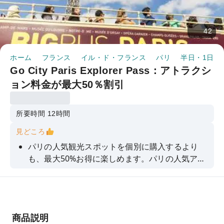
42
ホーム
フランス
イル・ド・フランス
パリ
半日・1日ツ
Go City Paris Explorer Pass：アトラクシ
ョン料金が最大50％割引
所要時間 12時間
見どころ
パリの人気観光スポットを個別に購入するより
も、最大50%お得に楽しめます。パリの人気アト
ラクションや体験を組み合わせて、自分だけの旅
程を作り、自分のペースで街を探索しましょう。
エッフェル塔などの象徴的なランドマークを訪れ
たり、カフェ・ルイーズでパリらしい朝食を堪能
商品説明
したり、フラゴナールの香水ワークショップに参