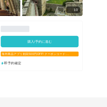
10
購入/予約に進む
海外商品アプリ初回500円OFF! クーポンコード:
APP500
即予約確定