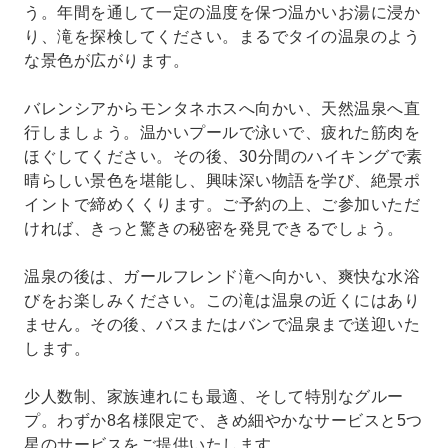
う。年間を通して一定の温度を保つ温かいお湯に浸か
り、滝を探検してください。まるでタイの温泉のよう
な景色が広がります。
バレンシアからモンタネホスへ向かい、天然温泉へ直
行しましょう。温かいプールで泳いで、疲れた筋肉を
ほぐしてください。その後、30分間のハイキングで素
晴らしい景色を堪能し、興味深い物語を学び、絶景ポ
イントで締めくくります。ご予約の上、ご参加いただ
ければ、きっと驚きの秘密を発見できるでしょう。
温泉の後は、ガールフレンド滝へ向かい、爽快な水浴
びをお楽しみください。この滝は温泉の近くにはあり
ません。その後、バスまたはバンで温泉まで送迎いた
します。
少人数制、​​家族連れにも最適、そして特別なグルー
プ。わずか8名様限定で、きめ細やかなサービスと5つ
星のサービスをご提供いたします。