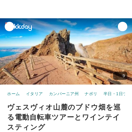
unread
notifications
9
ホーム
イタリア
カンパーニア州
ナポリ
半日・1日ツア
ヴェスヴィオ山麓のブドウ畑を巡
る電動自転車ツアーとワインテイ
スティング