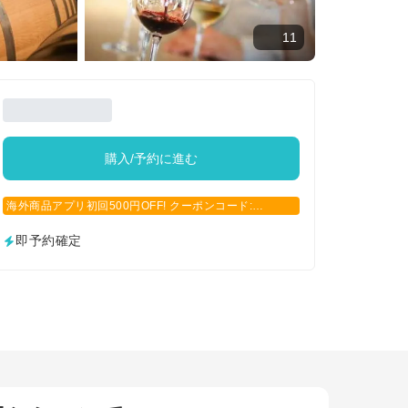
11
購入/予約に進む
海外商品アプリ初回500円OFF! クーポンコード:
APP500
即予約確定