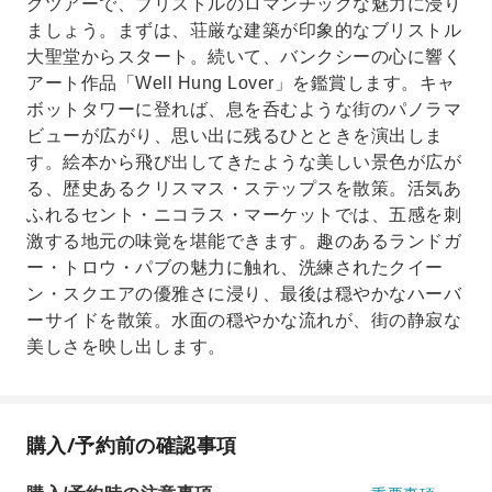
グツアーで、ブリストルのロマンチックな魅力に浸り
ましょう。まずは、荘厳な建築が印象的なブリストル
大聖堂からスタート。続いて、バンクシーの心に響く
アート作品「Well Hung Lover」を鑑賞します。キャ
ボットタワーに登れば、息を呑むような街のパノラマ
ビューが広がり、思い出に残るひとときを演出しま
す。絵本から飛び出してきたような美しい景色が広が
る、歴史あるクリスマス・ステップスを散策。活気あ
ふれるセント・ニコラス・マーケットでは、五感を刺
激する地元の味覚を堪能できます。趣のあるランドガ
ー・トロウ・パブの魅力に触れ、洗練されたクイー
ン・スクエアの優雅さに浸り、最後は穏やかなハーバ
ーサイドを散策。水面の穏やかな流れが、街の静寂な
美しさを映し出します。
購入/予約前の確認事項