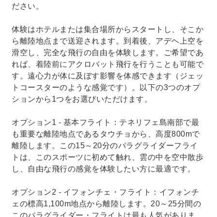
ださい。
体験はホテルまたは集合場所からスタートし、そこか
ら離陸地点まで送迎されます。到着後、アデヘ上空を
滑空し、完全な飛行の自由を体験します。ご希望であ
れば、着陸前にアクロバット飛行を行うことも可能で
す。遠心力が体に及ぼす影響を体感できます（ジェッ
トコースターのような感覚です）。以下の3つのオプ
ションから1つをお選びいただけます。
オプション1 - 基本フライト：テネリフェ島南部で最
も重要な離陸地点であるタウチョから、高度800mで
離陸します。この15～20分のパラグライダーフライ
トは、このスポーツに初めて触れ、雲の中を空中散歩
し、自由な飛行の感覚を体験したい方に最適です。
オプション2 - イフォンチェ・フライト：イフォンチ
ェの標高1,100m地点から離陸します。20～25分間の
このパラグライダー・フライトは最も人気がありま