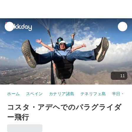
unread
notifications
11
ホーム
スペイン
カナリア諸島
テネリフェ島
半日・1
コスタ・アデヘでのパラグライダ
ー飛行