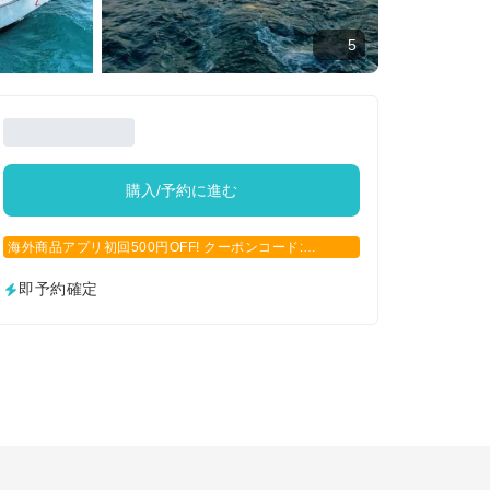
5
購入/予約に進む
海外商品アプリ初回500円OFF! クーポンコード:
APP500
即予約確定