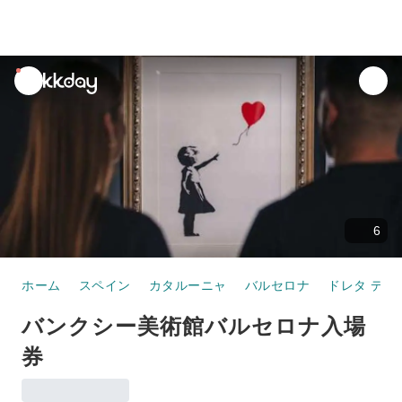
unread
notifications
6
ホーム
スペイン
カタルーニャ
バルセロナ
ドレタ デ 
バンクシー美術館バルセロナ入場
券