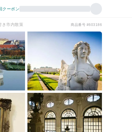
回クーポン
付き市内散策
商品番号 #603186