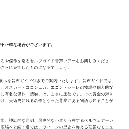
が不正確な場合がございます。
ころや傑作を巡るセルフガイド音声ツアーをお楽しみくださ
がさらに充実したものになるでしょう。
展示を音声ガイド付きでご案内いたします。音声ガイドでは、
ト、オスカー・ココシュカ、エゴン・シーレの物語や個人的な
的に有名な傑作「接吻」は、まさに圧巻です。その黄金の輝き
続け、美術史に残る名作となった背景にある物語も知ることが
噴水、神話的な彫刻、歴史的な小道が点在するベルヴェデーレ
ク広場へと続く道では、ウィーンの歴史を称える荘厳なモニュ