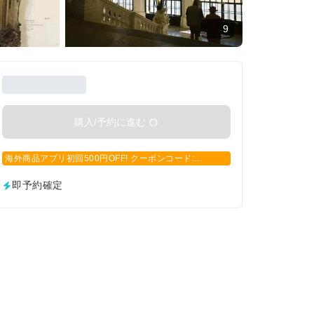
9
購入/予約に進む
海外商品アプリ初回500円OFF! クーポンコード:
APP500
即予約確定