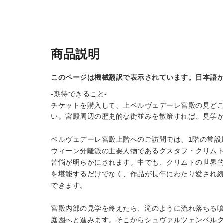
商品説明
このページは機械翻訳で表示されています。日本語
-期待できること-
チケットを購入して、上ベルヴェデーレ宮殿の見ど
い。宮殿周辺の歴史的な街並みを散策すれば、見学
ベルヴェデーレ宮殿上階へのご訪問では、1階の常設
ウィーン分離派の主要人物であるグスタフ・クリム
苦悩が明らかにされます。中でも、クリムトの世界
を堪能するだけでなく、作品が長年にわたり愛され
できます。
宮殿内部の見学を終えたら、滝のように流れ落ちる
庭園へと進みます。そこからシュヴァルツェンベル