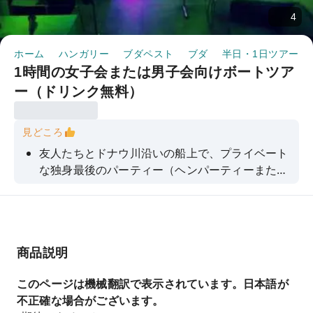
4
ホーム
ハンガリー
ブダペスト
ブダ
半日・1日ツアー
1時間の女子会または男子会向けボートツア
ー（ドリンク無料）
見どころ
友人たちとドナウ川沿いの船上で、プライベート
な独身最後のパーティー（ヘンパーティーまたは
スタッグパーティー）を開催しませんか？無料の
ビールとワインを楽しみながら、美しいブダペス
トの街並みを満喫できます。
商品説明
このページは機械翻訳で表示されています。日本語が
不正確な場合がございます。