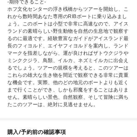
-期待できること-
ホフ文化センターの浮き桟橋からツアーを開始し、こ
れから数時間あなた専用のRIBボートに乗り込みまし
ょう。このボートは小型で非常に高速なので、アイス
ランドの素晴らしい野生動物を自然の生息地で観察す
るのに最適です。経験豊富なガイドがアイスランド最
長のフィヨルド、エイヤフィヨルドを案内し、ランド
マークを指差しながら、運が良ければザトウクジラや
ミンククジラ、鳥類、イルカ、ネズミイルカに出会え
るでしょう。ツアーの規模を考えると、このツアーは
これらの雄大な生き物を間近で観察できる非常に貴重
な機会です。実際、他のどの地元のボートよりも近く
まで行くことができ、しかも邪魔をすることはありま
せん。素晴らしい景色、自然観察、そして冒険に満ち
たこのツアーは、絶対に見逃せません。
購入/予約前の確認事項