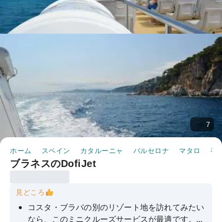
7
ホーム
スペイン
カタルーニャ
バルセロナ
マタロ
半
ブラネスのDofiJet
見どころ
コスタ・ブラバの別のリゾート地を訪れてみたい
なら、このミニクルーズサービスが最適です。こ