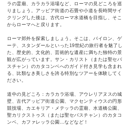
ラの霊廟、カラカラ浴場など、ローマの見どころを巡
りましょう。アッピア街道の石畳や小道を長時間サイ
クリングした後は、古代ローマ水道橋を目指し、そこ
からローマへと戻ります。
ローマ郊外を探索しましょう。そこは、バイロン、ゲ
ーテ、スタンダールといった19世紀の旅行者を魅了し
た、歴史的、文化的、芸術的な遺産に満ちた独特の景
観が広がっています。サン・カリスト（または聖セバ
スチャン）のカタコンベへのガイド付き見学も含まれ
る、比類なき美しさを誇る特別なツアーを体験してく
ださい。
道中の見どころ：カラカラ浴場、アウレリアヌスの城
壁、古代アッピア街道公園、マクセンティウスの円形
競技場、カエキリア・メテッラの霊廟、水道橋公園、
聖カリクストゥス（または聖セバスチャン）のカタコ
ンベ、カファレッラ公園…などなど！