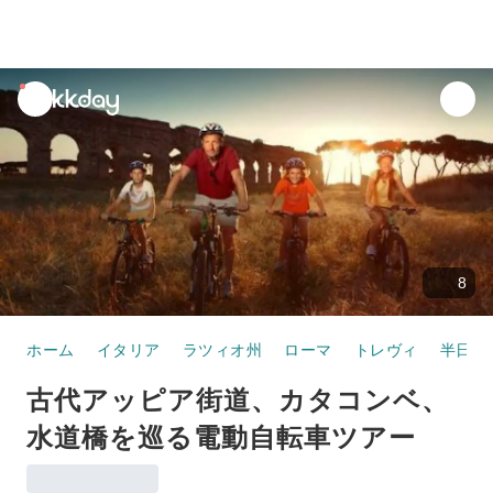
unread
notifications
8
ホーム
イタリア
ラツィオ州
ローマ
トレヴィ
半日・
古代アッピア街道、カタコンベ、
水道橋を巡る電動自転車ツアー