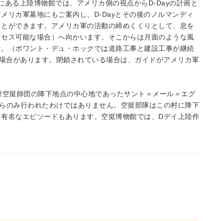
ある上陸博物館では、アメリカ側の視点からD-Dayの計画と
メリカ軍墓地にもご案内し、D-Dayとその後のノルマンディ
ことができます。アメリカ軍の活動の締めくくりとして、息を
クセス可能な場合）へ向かいます。そこからは月面のような風
す。（ポワント・デュ・ホックでは道路工事と建設工事が継続
れる場合があります。閉鎖されている場合は、ガイドがアメリカ軍
2空挺師団の降下地点の中心地であったサント＝メール＝エグ
からのみ行われたわけではありません。空挺部隊はこの村に降下
う有名なエピソードもあります。空挺博物館では、Dデイ上陸作
。