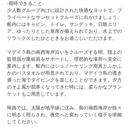
-期待できること-
少人数グループ向けに設計された快適なヨットで、プ
ライベートなサンセットクルーズに出かけましょう。
船内にはキャビン、トイレ、サンデッキ、日陰エリ
ア、ゆったりとした座席が備えられており、水上での
リラックスしたひとときをお過ごしいただけます。
マデイラ島の南西海岸沿いをクルーズする間、陸上の
監視員が乗組員をサポートし、理想的な場所へ安全に
案内します。船内にはシュノーケリング用具とふかふ
かのバスタオルが用意されており、マデイラ島の透き
通った海でダイビングを楽しむことができます。夕方
のそよ風が肌寒くなってきた時には、柔らかなブラン
ケットもご用意しています。
帰路では、太陽が地平線に沈み、島の南西海岸が徐々
に明るく照らされ、夜空へと変わっていく様子を堪能
してください。