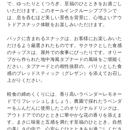
で、ゆったりとくつろぎ、至福のひとときをお過ごし
いただけます。このオールインクルーシブプランで
は、息を呑むほど美しい景色を背景に、心地よいアウ
トドアスナック体験をお楽しみいただけます。
パックに含まれるスナックは、お客様にお楽しみいた
だけるよう厳選されたものです。サクサクとした食感
のチップスは、屋外での食事にぴったりです。オリー
ブから作られた地中海風タプナードの風味をご堪能く
ださい。タプナードとの相性抜群の、パリッとした食
感のブレッドスティック（グレザン）を添えてお召し
上がりください。
軽食の締めくくりには、香り高いラベンダーレモネー
ドでリフレッシュしましょう。農園で採れたラベンダ
ーをふんだんに使用したこのオリジナルドリンクは、
アウトドアでのひとときに華やかな花の香りを添えま
す。まさに味覚と五感を満たす至福のひととき。自然
の美しさの中で、心安らぐひとときをお過ごしくださ