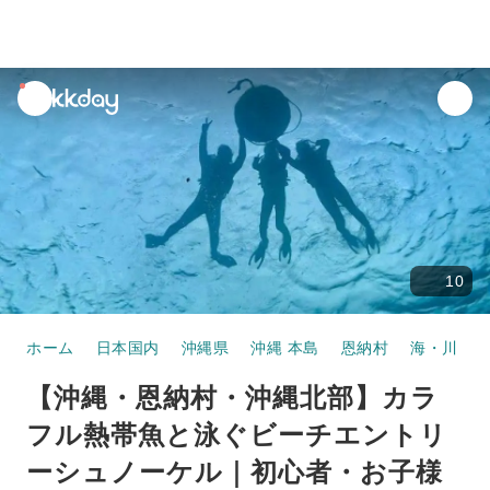
unread
notifications
10
ホーム
日本国内
沖縄県
沖縄 本島
恩納村
海・川・湖
【沖縄・恩納村・沖縄北部】カラ
フル熱帯魚と泳ぐビーチエントリ
ーシュノーケル｜初心者・お子様