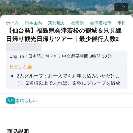
4
ホーム
日本国内
東北地方
福島県
会津若松市
半日・
【仙台発】福島県会津若松の鶴城＆只見線
日帰り観光日帰りツアー｜最少催行人数2
名、専用車送迎、多言語対応（福島県）
English / 日本語 / 한국어 / 中文
所要時間 9時間 30分
見どころ
2人グループ：お一人でもお申し込みいただけま
す。2名様以上であれば、柔軟にグループを編成
できます。カップル、ご家族、親友同士の旅行に
最適です！
5.0
素晴らしい
会津城：福島県にある象徴的な城で、日本で唯一
復元された赤瓦の天守閣で有名。江戸時代後期の
歴史的な出来事を目の当たりにすることができ
る！
商品説明