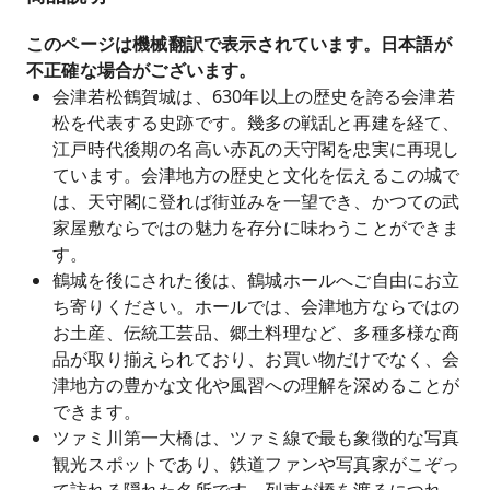
JR只見線：日本を代表する隠れた名線のひとつ。
列車が田見川第一橋のパノラマビューや、息を呑
このページは機械翻訳で表示されています。日本語が
むような絶景を堪能できます！
不正確な場合がございます。
会津若松鶴賀城は、630年以上の歴史を誇る会津若
専用車サービス：仙台から観光スポットまで直
松を代表する史跡です。幾多の戦乱と再建を経て、
行。乗り換え不要で、移動がより簡単かつスムー
江戸時代後期の名高い赤瓦の天守閣を忠実に再現し
ズになります！
ています。会津地方の歴史と文化を伝えるこの城で
多言語サービス：中国語、英語、韓国語、日本語
は、天守閣に登れば街並みを一望でき、かつての武
を話せる台湾人または日本人スタッフがおります
家屋敷ならではの魅力を存分に味わうことができま
ので、問題なくコミュニケーションが取れ、より
す。
安心してご利用いただけます！
鶴城を後にされた後は、鶴城ホールへご自由にお立
（当日の乗客数に応じてスタッフがサービスを手
ち寄りください。ホールでは、会津地方ならではの
配いたします。誠に申し訳ございませんが、サー
お土産、伝統工芸品、郷土料理など、多種多様な商
ビス言語のご指定は承っておりません。）
品が取り揃えられており、お買い物だけでなく、会
津地方の豊かな文化や風習への理解を深めることが
できます。
ツァミ川第一大橋は、ツァミ線で最も象徴的な写真
観光スポットであり、鉄道ファンや写真家がこぞっ