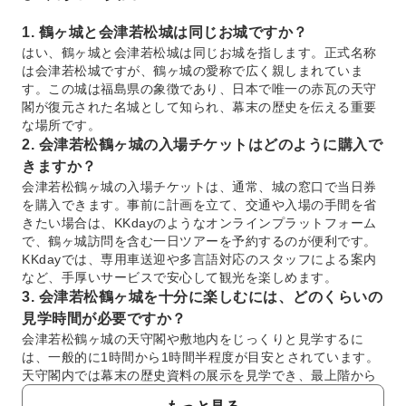
1. 鶴ヶ城と会津若松城は同じお城ですか？
はい、鶴ヶ城と会津若松城は同じお城を指します。正式名称
は会津若松城ですが、鶴ヶ城の愛称で広く親しまれていま
す。この城は福島県の象徴であり、日本で唯一の赤瓦の天守
閣が復元された名城として知られ、幕末の歴史を伝える重要
な場所です。
2. 会津若松鶴ヶ城の入場チケットはどのように購入で
きますか？
会津若松鶴ヶ城の入場チケットは、通常、城の窓口で当日券
を購入できます。事前に計画を立て、交通や入場の手間を省
きたい場合は、KKdayのようなオンラインプラットフォーム
で、鶴ヶ城訪問を含む一日ツアーを予約するのが便利です。
KKdayでは、専用車送迎や多言語対応のスタッフによる案内
など、手厚いサービスで安心して観光を楽しめます。
3. 会津若松鶴ヶ城を十分に楽しむには、どのくらいの
見学時間が必要ですか？
会津若松鶴ヶ城の天守閣や敷地内をじっくりと見学するに
は、一般的に1時間から1時間半程度が目安とされています。
天守閣内では幕末の歴史資料の展示を見学でき、最上階から
は会津若松市街の景色を一望できます。周辺の庭園散策を含