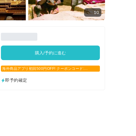
10
購入/予約に進む
海外商品アプリ初回500円OFF! クーポンコード:
APP500
即予約確定