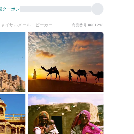
回クーポン
ジャイプール、ウダイプール、ジョードプル、ジャイサルメール、ビーカーネールを巡る11日間のラジャスタン遺産ツアー。
商品番号 #601298