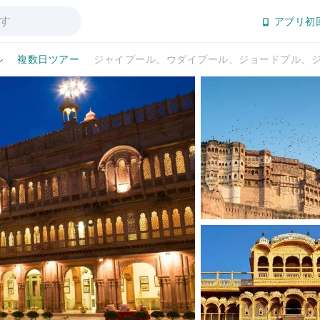
アプリ初
ル
複数日ツアー