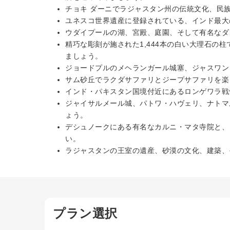
チョキ ダーニでラジャスタン州の伝統文化、民
ユネスコ世界遺産に登録されている、インド最大
ウダイプールの湖、宮殿、庭園、そして有名なダ
精巧な彫刻が施された1,444本の白い大理石の
ましょう。
ジョードプルのメヘランガール城塞、ジャスワン
サム砂丘でラクダサファリとジープサファリを楽
インド・パキスタン国境付近にあるロンゲワラ戦
ジャイサルメール城、パトワ・ハヴェリ、ナトマ
ょう。
デシュノークにある有名なカルニ・マタ寺院と、
い。
ラジャスタンの王室の遺産、砂漠の文化、建築、
プラン選択