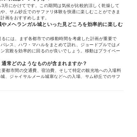
ら3月にかけてです。この期間は気候が比較的涼しく乾燥して
光や、サム砂丘でのサファリ体験を快適に楽しむことができま
行計画をおすすめします。
ル城やメヘランガル城といった見どころを効率的に楽しむ
巡るには、まず各都市での移動時間を考慮した計画が重要で
ィパレス、ハワ・マハルをまとめて訪れ、ジョードプルではメ
ワン宮殿を効率的に回るのが良いでしょう。移動はプライベー
は、通常どのようなものが含まれますか？
主要都市間の交通費、宿泊費、そして特定の観光地への入場料
ル城、ジャイサルメール城塞などへの入場、サム砂丘でのサフ
ことが多いです。KKdayでは、これらのサービスを事前に一
安心して旅を楽しめます。
えばジャイプールからジャイサルメール）間を移動する最
にわたる都市間の移動には、プライベートチャーター車が最も
ながら移動でき、道中の景色も楽しめます。ツアーによって
、特に初めての訪問者にはおすすめです。
サファリを含む砂漠キャンプ体験は、どのような内容が期