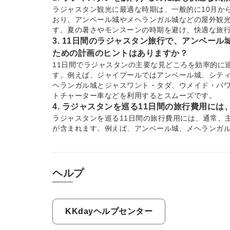
ラジャスタン観光に最適な時期は、一般的に10月か
おり、アンベール城やメヘランガル城などの屋外観
す。夏の暑さやモンスーンの時期を避け、快適な旅
3. 11日間のラジャスタン旅行で、アンベー
ための計画のヒントはありますか？
11日間でラジャスタンの主要な見どころを効率的に
す。例えば、ジャイプールではアンベール城、シテ
ヘランガル城とジャスワント・タダ、ウメイド・バ
トチャーター車などを利用するとスムーズです。
4. ラジャスタンを巡る11日間の旅行費用に
ラジャスタンを巡る11日間の旅行費用には、通常、
が含まれます。例えば、アンベール城、メヘランガ
ァリ体験、チョキダーニでの文化体験などが含まれる
括で手配できるため、現地での手配の手間を省き、
5. 広範囲にわたるラジャスタンの都市（例
ヘルプ
適な交通手段は何ですか？
ジャイプールからジャイサルメールのような広範囲
効率的で快適です。これにより、自由に休憩を取り
は、都市間の移動手段が手配されている場合が多く
KKdayヘルプセンター
6. サム砂丘でのキャメルサファリやジープ
待できますか？