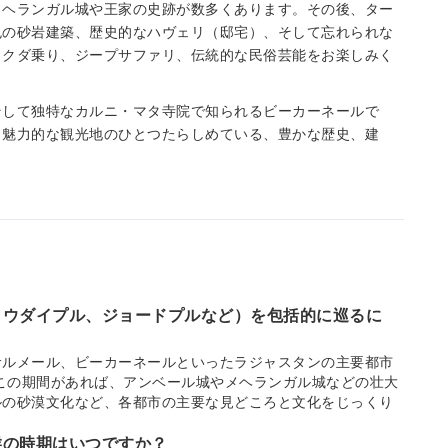
メヘランガル城や王家の史跡が数多くあります。その後、ター
色の砂岩建築、歴史的なハヴェリ（邸宅）、そして忘れられな
ラクダ乗り、ジープサファリ、伝統的な民俗芸能をお楽しみく
そして独特なカルニ・マタ寺院で知られるビーカーネールで
も魅力的な観光地のひとつたらしめている、豊かな歴史、建
ル、ウダイプル、ジョードプルなど）を包括的に巡るに
サルメール、ビーカーネールといったラジャスタンの主要都市
。この期間があれば、アンベール城やメヘランガル城などの壮大
ルの砂漠文化など、各都市の主要な見どころと文化をじっくり
候の時期はいつですか？