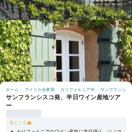
7
ホーム
アメリカ合衆国
カリフォルニア州
サンフランシス
サンフランシスコ発、半日ワイン産地ツア
ー
見どころ
カリフォルニアのワイン産地に半日浸り、ソノマ