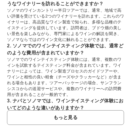
うなワイナリーを訪れることができますか？
ソノマのワインカントリー半日ツアーでは、通常、地域で高
い評価を受けている2つのワイナリーを訪れます。これらのワ
イナリーは、高品質なワイン製造で知られ、多様な品種のテ
イスティングを提供しています。訪問者は、ブドウ畑の美し
い景色を楽しみながら、専門家によるワインの解説を聞き、
ソノマならではのワイン文化に触れることができます。
2. ソノマでのワインテイスティング体験では、通常ど
のような費用が含まれていますか？
ソノマでのワインテイスティング体験には、通常、複数のワ
インを試飲するテイスティング料金が含まれています。ワイ
ナリーによっては、ワイン製造プロセスのガイドツアーや、
ワインと相性の良い軽食（チーズやクラッカーなど）が含ま
れる場合もあります。ツアーパッケージの場合、サンフラン
シスコからの送迎サービスや、複数のワイナリーへの訪問費
用が含まれることが一般的です。
3. ナパとソノマでは、ワインテイスティング体験にお
いてどのような違いがありますか？
ナパは大規模で豪華なワイナリーが多く、カベルネ・ソーヴ
もっと見る
ィニヨンで有名です。一方、ソノマはより素朴で多様なブド
ウ品種（ピノ・ノワール、シャルドネ、ジンファンデルな