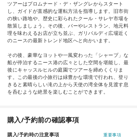
ツアーはプロムナード・デ・ザングレからスタート
し、ガイドが直感的な運転方法を指導します。旧市街
の狭い路地や、歴史に彩られたクール・サレヤ市場を
散策しましょう。その後、バーやレストラン、地元料
理を味わえるお店が立ち並ぶ、ガリバルディ広場近く
のニースの最新トレンド地区へと向かいます。
その後、豪華なヨットや一風変わった「シャープ」な
船が停泊するニース港の広々とした空間を堪能し、最
後にキャッスルヒルの庭園でツアーを締めくくりま
す。この最後の小旅行は緑豊かな環境で行われ、登り
きると素晴らしい滝の上から天使の湾全体を見渡す息
を呑むような絶景を楽しむことができます。
購入/予約前の確認事項
購入/予約時の注意事項
重要事項