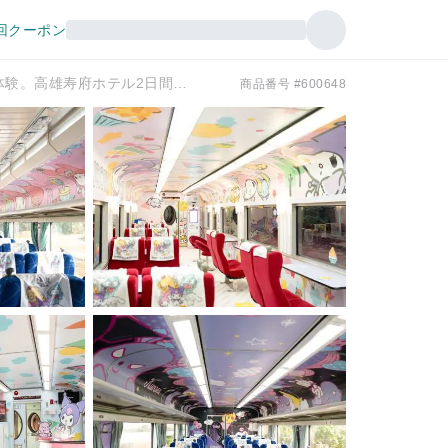
回クーポン
【台湾新幹線ホリデー】【新幹線×サンリオ萌えツアー】南リンク区間体験。高雄寿府ホテル2日間旅行
商品番号 #600648