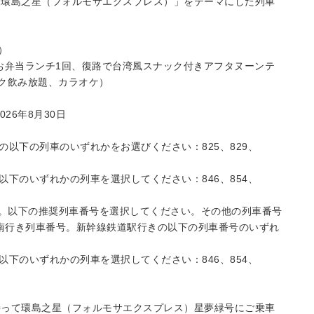
 「環島之星（フォルモサエクスプレス）」をテーマにした列車
）
お弁当ランチ1回、復路で台湾風スナック付きアフタヌーンテ
ンク飲み放題、カラオケ）
26年8月30日
以下の列車のいずれかをお選びください：825、829、
下のいずれかの列車を選択してください：846、854、
行。以下の推奨列車番号を選択してください。その他の列車番号
 南行き列車番号。新幹線鉄道駅行きの以下の列車番号のいずれ
下のいずれかの列車を選択してください：846、854、
を持って環島之星（フォルモサエクスプレス）星夢緑号にご乗車