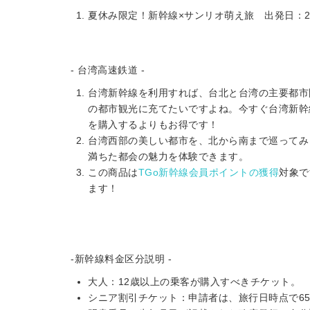
夏休み限定！新幹線×サンリオ萌え旅 出発日：202
- 台湾高速鉄道 -
台湾新幹線を利用すれば、台北と台湾の主要都市
の都市観光に充てたいですよね。今すぐ台湾新幹
を購入するよりもお得です！
台湾西部の美しい都市を、北から南まで巡ってみ
満ちた都会の魅力を体験できます。
この商品は
TGo新幹線会員ポイントの獲得
対象で
ます！
-新幹線料金区分説明 -
大人：12歳以上の乗客が購入すべきチケット。
シニア割引チケット：申請者は、旅行日時点で6