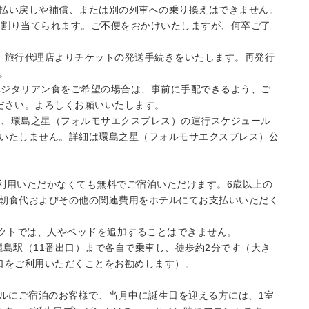
払い戻しや補償、または別の列車への乗り換えはできません。
って割り当てられます。ご不便をおかけいたしますが、何卒ご了
、旅行代理店よりチケットの発送手続きをいたします。再発行
。
。ベジタリアン食をご希望の場合は、事前に手配できるよう、ご
ださい。よろしくお願いいたします。
より、環島之星（フォルモサエクスプレス）の運行スケジュール
いたしません。詳細は環島之星（フォルモサエクスプレス）公
ご利用いただかなくても無料でご宿泊いただけます。6歳以上の
朝食代およびその他の関連費用をホテルにてお支払いいただく
ジェクトでは、人やベッドを追加することはできません。
美麗島駅（11番出口）まで各自で乗車し、徒歩約2分です（大き
口をご利用いただくことをお勧めします）。
ホテルにご宿泊のお客様で、当月中に誕生日を迎える方には、1室