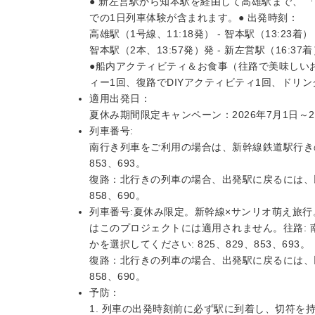
● 新左営駅から知本駅を経由して高雄駅まで、
での1日列車体験が含まれます。● 出発時刻：
高雄駅（1号線、11:18発） - 智本駅（13:23着）
智本駅（2本、13:57発）発 - 新左営駅（16:37着
●船内アクティビティ＆お食事（往路で美味しい
ィー1回、復路でDIYアクティビティ1回、ドリ
適用出発日：
夏休み期間限定キャンペーン：2026年7月1日～20
列車番号:
南行き列車をご利用の場合は、新幹線鉄道駅行きの
853、693。
復路：北行きの列車の場合、出発駅に戻るには、以
858、690。
列車番号:夏休み限定。新幹線×サンリオ萌え旅
はこのプロジェクトには適用されません。往路:
かを選択してください: 825、829、853、693。
復路：北行きの列車の場合、出発駅に戻るには、以
858、690。
予防：
1. 列車の出発時刻前に必ず駅に到着し、切符