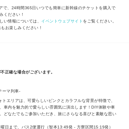
アで、24時間365日いつでも簡単に新幹線のチケットを購入で
みください！
しい情報については、
イベントウェブサイト
をご覧ください。
特典もお楽しみください！
が不正確な場合がございます。
テーマ列車-
フォトエリアは、可愛らしいピンクとカラフルな背景が特徴で、
、車内を魅力的で愛らしい雰囲気に演出します！DIY体験や車
。どなたでもご参加いただき、旅にさらなる喜びと素敵な思い
まで、バス2便運行（智本13:49発 - 方寮区間15:19発）