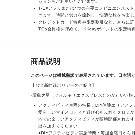
ションもご利用いただけます。
T-EXアプリまたは4つの主要コンビニエンススト
きます。時間と労力を節約し、快適な旅をお楽し
クレジットカード特典や限定割引など、さらに詳
TGo会員権を貯めて、 KKdayポイントの限定
商品説明
このページは機械翻訳で表示されています。日本語
【台湾新幹線ホリデーのご紹介】
-環島之星（フォルモサエクスプレス）のかわいい旅
アクティビティ車両の特長：DIY体験エリアと
愛らしいマイメロディと遊び心あふれるクロミが
内での楽しいアクティビティが随時開催されます
出を加えてください。
●DIYアクティビティ実施時間：毎週金曜日から月曜日