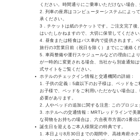
ください。時間通りにご乗車いただけない場合、
2. 列車の座席はコンピューターシステムによ
承ください。
3．チケットは紙のチケットです。ご注文完了後
はいたしかねますので、大切に保管してください
4. 昼食または軽食はバス車内で提供されます
旅行の3営業日前（祝日を除く）までにご連絡く
5. 車両整備や運行スケジュールなどの理由に
が一時的に変更される場合、当社から別途通知は
式サイトをご覧ください。
ホテルのチェックイン情報と交通機関の詳細：
1. 子供の定義：5歳以下のお子様は、ベッドを
お子様で、ベッドをご利用いただかない場合は、
必要があります。
2. 人やベッドの追加に関する注意: このプロ
3. ホテルへの交通情報：MRTレッドラインで
な荷物をお持ちの場合は、六合夜市方面の1番出
誕生日を迎えるご本人様限定の特典です。
1. 本日より8月30日までの期間中、高雄寿府