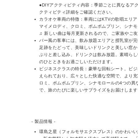
●DIYアクティビティ内容：季節ごとに異なる
クティビティ詳細をご確認ください。
カラオケ車両の特徴：車両にはKTVの歌唱エリ
マイメロディ、クロミ、ポムポムプリン、シナモ
♫ 新しい曲は毎月更新されるので、ご家族やご
バー風の客車には、飲み放題エリアと授乳室が完
足跡をたどって、美味しいドリンクと美しい窓か
ぷりと差し込み、ドリンクは飲み放題。素晴らし
のひとときをお過ごしいただけます。
ビジネスクラスの特長：豪華な回転シート。ビジ
えられており、広々とした快適な空間で、より充
ロミ、ポムポムプリン、シナモロールの4つの異
で、旅のたびに楽しいサプライズをお届けします
- 製品情報 -
環島之星（フォルモサエクスプレス）のかわいい